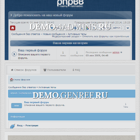
DEMO.
4ADMINS.
RU
DEMO.
GENREF.
RU