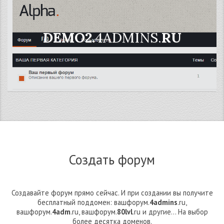
DEMO2.
4ADMINS.
RU
Создать форум
Создавайте форум прямо сейчас. И при создании вы получите
бесплатный поддомен: вашфорум.
4admins
.ru,
вашфорум.
4adm
.ru, вашфорум.
80lvl
.ru и другие... На выбор
более десятка доменов.